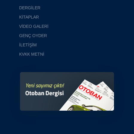
DERGİLER
KİTAPLAR
VİDEO GALERİ
GENÇ OYDER
İLETİŞİM
KVKK METNİ