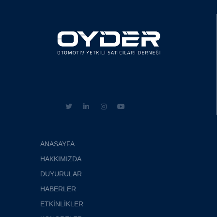
ANASAYFA
HAKKIMIZDA
DUYURULAR
HABERLER
ETKİNLİKLER