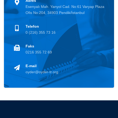
Adres
Esenyalı Mah. Yanyol Cad. No:61 Varyap Plaza
Ofis No:204, 34903 Pendik/İstanbul
Telefon
0 (216) 355 73 16
Faks
0216 355 72 69
E-mail
oyder@oyder-tr.org